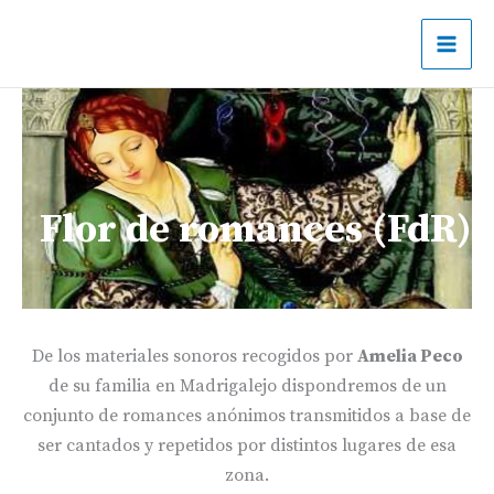
Ir
al
contenido
Flor de romances (FdR)
De los materiales sonoros recogidos por
Amelia Peco
de su familia en Madrigalejo dispondremos de un
conjunto de romances anónimos transmitidos a base de
ser cantados y repetidos por distintos lugares de esa
zona.