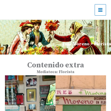
Ir
al
contenido
Toñi Moreno – Florista
Contenido extra
Mediateca:
Florista