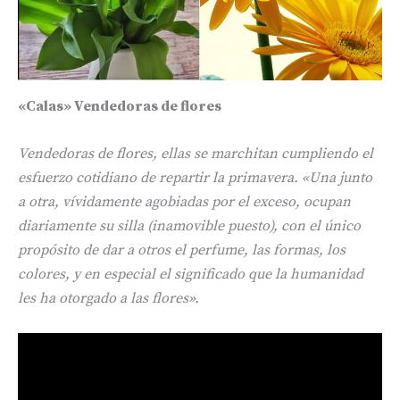
«Calas» Vendedoras de flores
Vendedoras de flores, ellas se marchitan cumpliendo el
esfuerzo cotidiano de repartir la primavera. «Una junto
a otra, vívidamente agobiadas por el exceso, ocupan
diariamente su silla (inamovible puesto), con el único
propósito de dar a otros el perfume, las formas, los
colores, y en especial el significado que la humanidad
les ha otorgado a las flores».