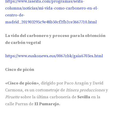
https://www.lasexta.com/programas/sexta-
columna/noticias/mi-vida-como-carbonero-en-el-
centro-de-
madrid_201903295c9e48b50cf2fb2ce3667710.html
La vida del carbonero y proceso para la obtención
de carbón vegetal
https://www.euskonews.eus/0067zbk/gaia6703es.html
Cisco de picón
«Cisco de picón»
, dirigido por Paco Aragón y David
Carmona, es un cortometraje de
Itinera producciones
y
Piruette
sobre la última carbonería de
Sevilla
en la
calle Parras de
El Pumarejo.