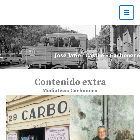
Ir
al
contenido
José Javier Castro – Carbonero
Contenido extra
Mediateca:
Carbonero