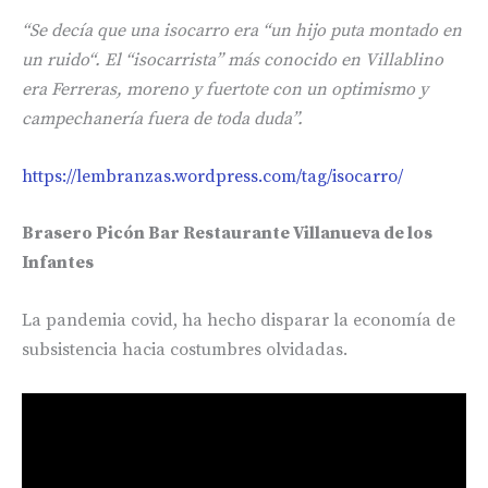
“Se decía que una isocarro era “
un hijo puta montado en
un ruido
“. El “
isocarrista
” más conocido en Villablino
era
Ferreras
, moreno y fuertote con un optimismo y
campechanería fuera de toda duda”.
https://lembranzas.wordpress.com/tag/isocarro/
Brasero Picón Bar Restaurante Villanueva de los
Infantes
La pandemia covid, ha hecho disparar la economía de
subsistencia hacia costumbres olvidadas.