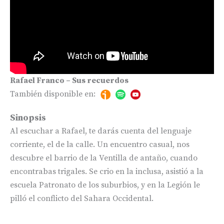
Rafael Franco – Sus recuerdos
También disponible en:
Sinopsis
Al escuchar a Rafael, te darás cuenta del lenguaje
corriente, el de la calle. Un encuentro casual, nos
descubre el barrio de la Ventilla de antaño, cuando
encontrabas trigales. Se crio en la inclusa, asistió a la
escuela Patronato de los suburbios, y en la Legión le
pilló el conflicto del Sahara Occidental.