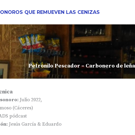
SONOROS QUE REMUEVEN LAS CENIZAS
Petronilo Pescador – Carbonero de leña
cnica
 sonoro:
Julio 2022,
moso (Cáceres)
ADS pódcast
ón:
Jesús García & Eduardo