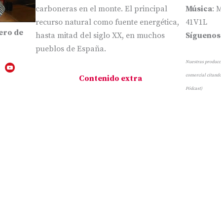
carboneras en el monte. El principal
Música
: 
recurso natural como fuente energética,
41V1L
ero de
hasta mitad del siglo XX, en muchos
Síguenos
pueblos de España.
Nuestras producci
comercial citando
Contenido extra
Pódcast)