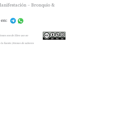
Manifestación – Bronquio &
 en:
ones son de libre uso no
 la fuente (Ateneo de saberes