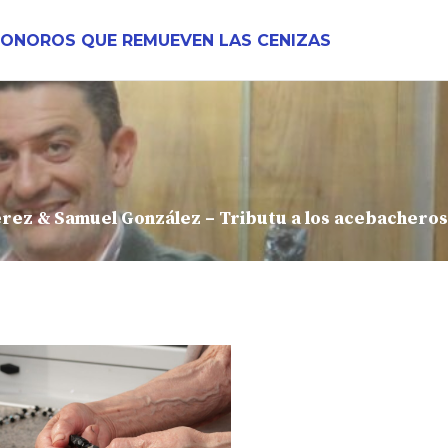
SONOROS QUE REMUEVEN LAS CENIZAS
rez & Samuel González – Tributu a los acebacheros