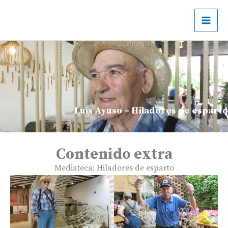
Ir
al
contenido
Luis Ayuso – Hiladores de esparto
Contenido extra
Mediateca: Hiladores de esparto