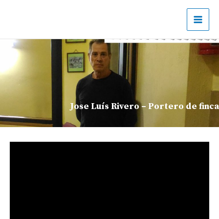
Ir
al
contenido
Jose Luís Rivero – Portero de finca