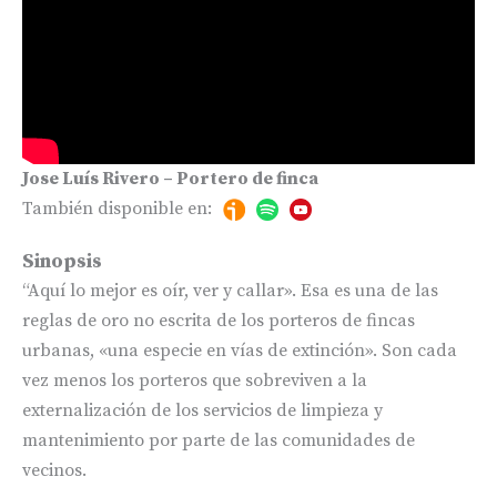
Jose Luís Rivero – Portero de finca
También disponible en:
Sinopsis
“Aquí lo mejor es oír, ver y callar». Esa es una de las
reglas de oro no escrita de los porteros de fincas
urbanas, «una especie en vías de extinción». Son cada
vez menos los porteros que sobreviven a la
externalización de los servicios de limpieza y
mantenimiento por parte de las comunidades de
vecinos.