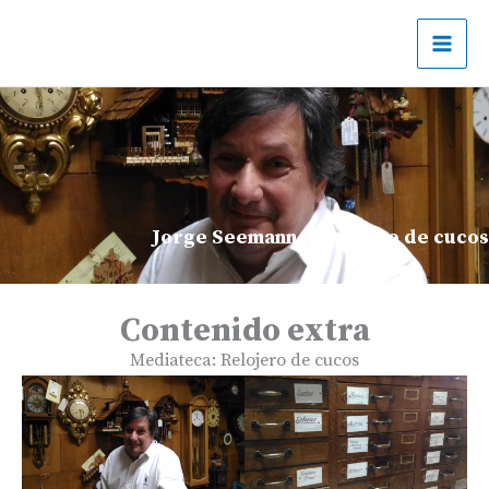
Ir
al
contenido
Jorge Seemann – Relojero de cucos
Contenido extra
Mediateca: Relojero de cucos