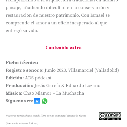
reemplazando a la arquitectura tradicional en nuestro
paisaje, añadiendo dificultad en la conservación y
restauración de nuestro patrimonio. Con Ismael se
comprende el amor a un oficio inesperado al que
entregó su vida.
Contenido extra
Ficha técnica
Registro sonoro:
Junio 2023, Villamarciel (Valladolid)
Edición:
ADS pódcast
Producción:
Jesús García & Eduardo Lozano
Música
: Chao Miamor – La Muchacha
Síguenos en:
Nuestras producciones son de libre uso no comercial citando la fuente
(Ateneo de saberes Pódcast)