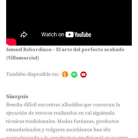
Ismael Rebordinos – El arte del perfecto acabado
(Villamarciel)
También disponible en:
Sinopsis
Resulta difícil encontrar albañiles que conozcan la
ejecución de revocos realizados en cal siguiendo
técnicas tradicionales. Modas foráneas, productos
estandarizados y vulgares sucedáneos han ido