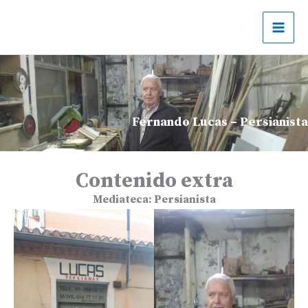
Ir
al
contenido
Fernando Lucas – Persianista
Contenido extra
Mediateca:
Persianista