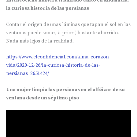
Hitchcock no hubiera triunfado tanto en Andalucía:
la curiosa historia de las persianas
Contar el origen de unas láminas que tapan el sol en las
ventanas puede sonar, ‘a priori’, bastante aburrido.
Nada más lejos de la realidad.
https://www.elconfidencial.com/alma-corazon-
vida/2020-12-26/la-curiosa-historia-de-las-
persianas_2651424/
Una mujer limpia las persianas en el alféizar de su
ventana desde un séptimo piso