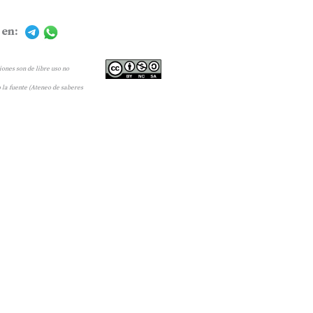
 en:
ones son de libre uso no
 la fuente (Ateneo de saberes