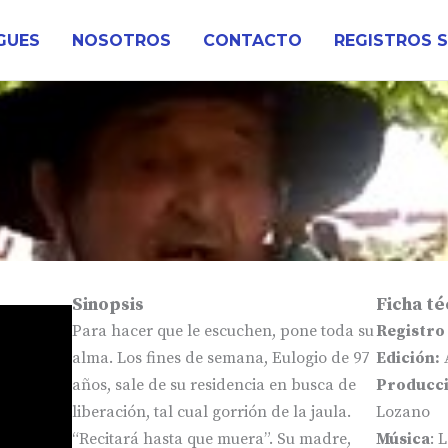
GUES
NOSOTROS
CONTACTO
REGISTROS 
Sinopsis
Ficha té
Para hacer que le escuchen, pone toda su
Registro
alma. Los fines de semana, Eulogio de 97
Edición:
años, sale de su residencia en busca de
Producci
liberación, tal cual gorrión de la jaula.
Lozano
“Recitará hasta que muera”. Su madre,
Música
: 