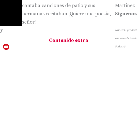
cantaba canciones de patio y sus
Martinez
hermanas recitaban ¡Quiere una poesía,
Síguenos
señor!
 y
Nuestras producci
comercial citando
Contenido extra
Pódcast)