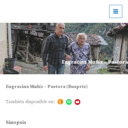
Ir
al
contenido
Engracina Muñíz – Pastora
Engracina Muñíz – Pastora (Buspriz)
También disponible en:
Sinopsis