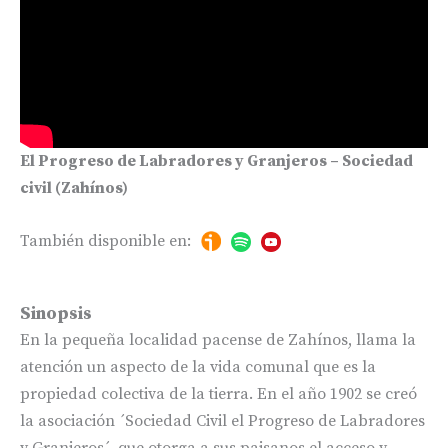
El Progreso de Labradores y Granjeros – Sociedad
civil (Zahínos)
También disponible en:
Sinopsis
En la pequeña localidad pacense de Zahínos, llama la
atención un aspecto de la vida comunal que es la
propiedad colectiva de la tierra. En el año 1902 se creó
la asociación ´Sociedad Civil el Progreso de Labradores