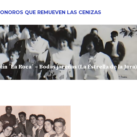
SONOROS QUE REMUEVEN LAS CENIZAS
ín ´La Roca´ – Bodas jareñas (La Estrella de la Jara)