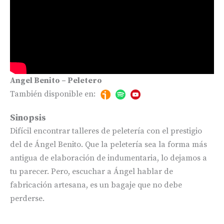
Angel Benito – Peletero
También disponible en:
Sinopsis
Difícil encontrar talleres de peletería con el prestigio
del de Ángel Benito. Que la peletería sea la forma más
antigua de elaboración de indumentaria, lo dejamos a
tu parecer. Pero, escuchar a Ángel hablar de
fabricación artesana, es un bagaje que no debe
perderse.