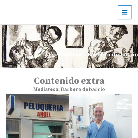
Ir
al
contenido
Angel Beltrán – Barbero de barrio
Contenido extra
Mediateca:
Barbero de barrio