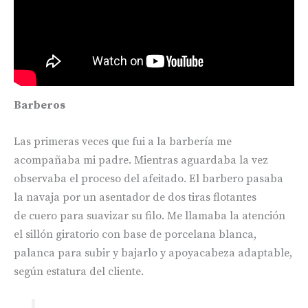
Barberos
Las primeras veces que fui a la barbería me
acompañaba mi padre. Mientras aguardaba la vez
observaba el proceso del afeitado. El barbero pasaba
la navaja por un asentador de dos tiras flotantes
de cuero para suavizar su filo. Me llamaba la atención
el sillón giratorio con base de porcelana blanca,
palanca para subir y bajarlo y apoyacabeza adaptable,
según estatura del cliente.